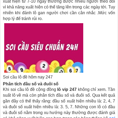
xuất hiện từ 7-10 ngày thường được nhiều người theo dõi
vì khả năng xuất hiện có thể tăng lên trong các ngày tới. Tuy
nhiên khi đánh lô gan người chơi cần cân nhắc .Mức vốn
hợp lý để tránh rủi ro.
Soi cầu lô đề hôm nay 247
Phân tích đầu số và đuôi số
Khi soi cầu lô đề cộng đồng
lô vip 247
không chỉ xem. Tần
suất lô về mà còn phân tích đầu số và đuôi số. Qua kết quả
gần đây có thể thấy rằng: đầu số xuất hiện nhiều là: 2, 4, 7
và đuôi số xuất hiện nhiều là: 3. 5, 7. Những con lô có đầu
và đuôi số nằm trong xu hướng này thường được đánh giá