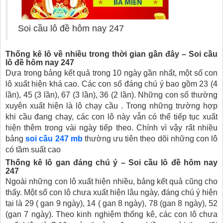
Soi cầu lô đề hôm nay 247
Thống kê lô về nhiều trong thời gian gần đây – Soi cầu
lô đề hôm nay 247
Dựa trong bảng kết quả trong 10 ngày gần nhất, một số con
lô xuất hiện khá cao. Các con số đáng chú ý bao gồm 23 (4
lần), 45 (3 lần), 67 (3 lần), 36 (2 lần). Những con số thường
xuyên xuất hiện là lô chạy cầu . Trong những trường hợp
khi cầu đang chạy, các con lô này vẫn có thể tiếp tục xuất
hiện thêm trong vài ngày tiếp theo. Chính vì vậy rất nhiều
bảng
soi cầu 247 mb
thường ưu tiên theo dõi những con lô
có tầm suất cao
Thống kê lô gan đáng chú ý – Soi cầu lô đề hôm nay
247
Ngoài những con lô xuất hiện nhiều, bảng kết quả cũng cho
thấy. Một số con lô chưa xuất hiện lâu ngày, đáng chú ý hiện
tại là 29 ( gan 9 ngày), 14 ( gan 8 ngày), 78 (gan 8 ngày), 52
(gan 7 ngày). Theo kinh nghiệm thống kê, các con lô chưa