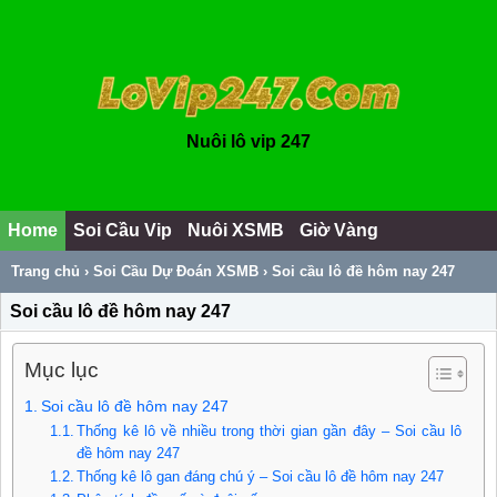
Nuôi lô vip 247
Home
Soi Cầu Vip
Nuôi XSMB
Giờ Vàng
Trang chủ
›
Soi Cầu Dự Đoán XSMB
› Soi cầu lô đề hôm nay 247
Soi cầu lô đề hôm nay 247
Mục lục
Soi cầu lô đề hôm nay 247
Thống kê lô về nhiều trong thời gian gần đây – Soi cầu lô
đề hôm nay 247
Thống kê lô gan đáng chú ý – Soi cầu lô đề hôm nay 247