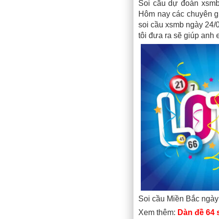
Soi cầu dự đoán xsmb
Hôm nay các chuyên gi
soi cầu xsmb ngày 24/0
tôi đưa ra sẽ giúp anh
Soi cầu Miền Bắc ngày
Xem thêm:
Dàn đề 64 s