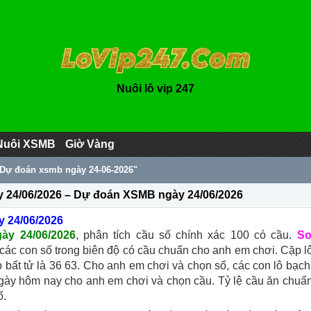
Nuôi lô vip 247
Nuôi XSMB
Giờ Vàng
"Dự đoán xsmb ngày 24-06-2026"
y 24/06/2026 – Dự đoán XSMB ngày 24/06/2026
y 24/06/2026
ày 24/06/2026
, phân tích cầu số chính xác 100 có cầu.
So
 các con số trong biên độ có cầu chuẩn cho anh em chơi. Cặp 
 bất tử là 36 63. Cho anh em chơi và chọn số, các con lô bạc
gày hôm nay cho anh em chơi và chọn cầu. Tỷ lệ cầu ăn chuẩn
ố.