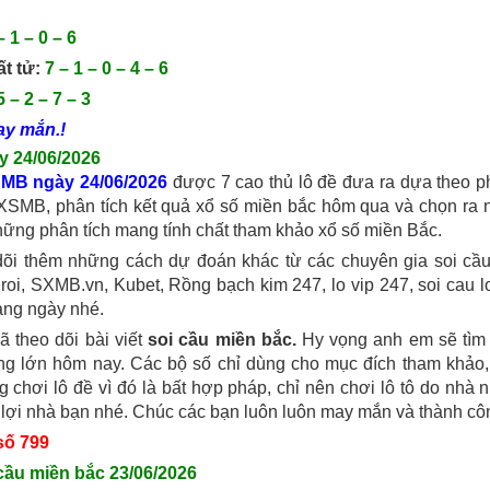
– 1 – 0 – 6
ất tử:
7 – 1 – 0 – 4 – 6
5 – 2 – 7 – 3
ay mắn.!
y 24/06/2026
MB ngày 24/06/2026
được 7 cao thủ lô đề đưa ra dựa theo
SMB, phân tích kết quả xổ số miền bắc hôm qua và chọn ra 
những phân tích mang tính chất tham khảo xổ số miền Bắc.
dõi thêm những cách dự đoán khác từ các chuyên gia soi cầu
oi, SXMB.vn, Kubet, Rồng bạch kim 247, lo vip 247, soi cau 
àng ngày nhé.
 theo dõi bài viết
soi cầu miền bắc.
Hy vọng anh em sẽ tì
ng lớn hôm nay. Các bộ số chỉ dùng cho mục đích tham khảo
g chơi lô đề vì đó là bất hợp pháp, chỉ nên chơi lô tô do nhà
lợi nhà bạn nhé. Chúc các bạn luôn luôn may mắn và thành côn
số 799
cầu miền bắc 23/06/2026