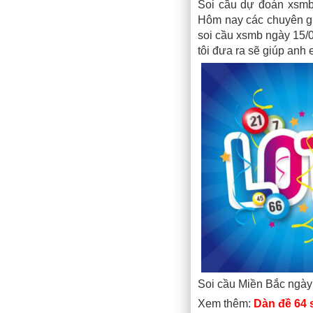
Soi cầu dự đoán xsmb
Hôm nay các chuyên gi
soi cầu xsmb ngày 15/0
tôi đưa ra sẽ giúp anh
Soi cầu Miền Bắc ngày
Xem thêm:
Dàn đề 64 s