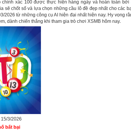
 chính xác 100 được thực hiện hàng ngày và hoàn toàn bởi
a sẽ chốt số và lựa chọn những cầu lô đề đẹp nhất cho các bạ
3/2026 từ những công cụ AI hiện đại nhất hiện nay. Hy vọng 
 em, dành chiến thắng khi tham gia trò chơi XSMB hôm nay.
 15/3/2026
ố bất bại