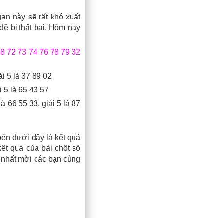
an này sẽ rất khó xuất
đề bị thất bại. Hôm nay
68 72 73 74 76 78 79 32
ải 5 là 37 89 02
i 5 là 65 43 57
à 66 55 33, giải 5 là 87
ên dưới đây là kết quả
ết quả của bài chốt số
 nhất mời các bạn cùng