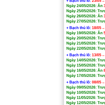
+ Bạch thủ lô:
23/05→
Ngày 24/05/2026: Ăn
Ngày 25/05/2026: Trư
Ngày 26/05/2026: Ăn
Ngày 27/05/2026: Trư
+ Bạch thủ lô:
18/05→
Ngày 19/05/2026: Ăn
Ngày 20/05/2026: Trư
Ngày 21/05/2026: Trư
Ngày 22/05/2026: Trư
+ Bạch thủ lô:
13/05→
Ngày 14/05/2026: Trư
Ngày 15/05/2026: Trư
Ngày 16/05/2026: Ăn
Ngày 17/05/2026: Trư
+ Bạch thủ lô:
08/05→
Ngày 09/05/2026: Trư
Ngày 10/05/2026: Trư
Ngày 11/05/2026: Trư
Ngày 12/05/2026: Trư