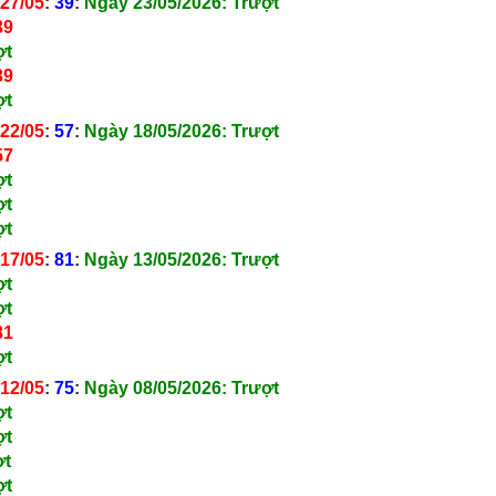
27/05
:
39
:
Ngày 23/05/2026: Trượt
39
ợt
39
ợt
22/05
:
57
:
Ngày 18/05/2026: Trượt
57
ợt
ợt
ợt
17/05
:
81
:
Ngày 13/05/2026: Trượt
ợt
ợt
81
ợt
12/05
:
75
:
Ngày 08/05/2026: Trượt
ợt
ợt
ợt
ợt