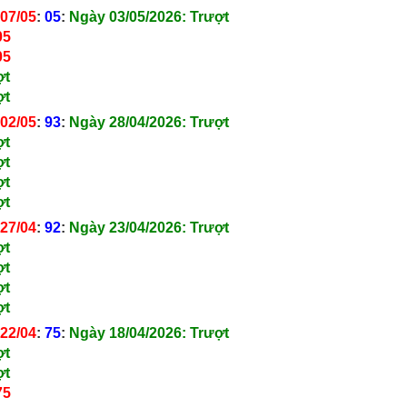
07/05
:
05
:
Ngày 03/05/2026: Trượt
05
05
ợt
ợt
02/05
:
93
:
Ngày 28/04/2026: Trượt
ợt
ợt
ợt
ợt
27/04
:
92
:
Ngày 23/04/2026: Trượt
ợt
ợt
ợt
ợt
22/04
:
75
:
Ngày 18/04/2026: Trượt
ợt
ợt
75