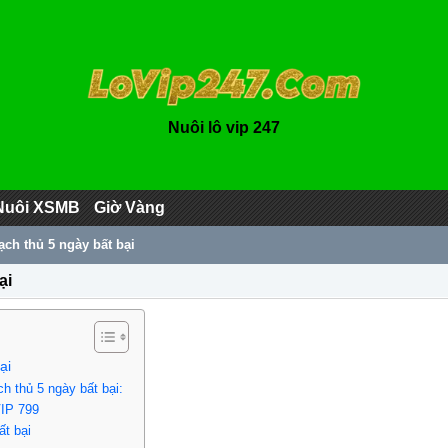
Nuôi lô vip 247
Nuôi XSMB
Giờ Vàng
ạch thủ 5 ngày bất bại
ại
ại
h thủ 5 ngày bất bại:
VIP 799
ất bại