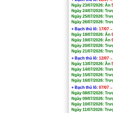
Ngày 23/07/2026: Ăn
Ngày 24/07/2026: Trư
Ngày 25/07/2026: Trư
Ngày 26/07/2026: Trư
+ Bạch thủ lô:
17/07→
Ngày 18/07/2026: Ăn
Ngày 19/07/2026: Ăn
Ngày 20/07/2026: Trư
Ngày 21/07/2026: Trư
+ Bạch thủ lô:
12/07→
Ngày 13/07/2026: Ăn
Ngày 14/07/2026: Trư
Ngày 15/07/2026: Trư
Ngày 16/07/2026: Trư
+ Bạch thủ lô:
07/07→
Ngày 08/07/2026: Trư
Ngày 09/07/2026: Trư
Ngày 10/07/2026: Trư
Ngày 11/07/2026: Trư