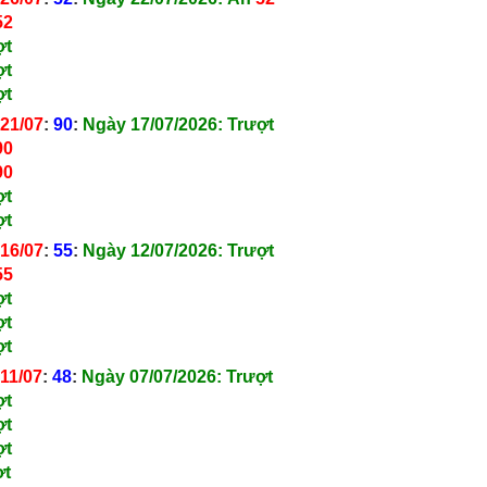
52
ợt
ợt
ợt
21/07
:
90
:
Ngày 17/07/2026: Trượt
90
90
ợt
ợt
16/07
:
55
:
Ngày 12/07/2026: Trượt
55
ợt
ợt
ợt
11/07
:
48
:
Ngày 07/07/2026: Trượt
ợt
ợt
ợt
ợt