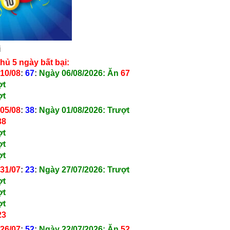
i
hủ 5 ngày bất bại:
10/08
:
67
:
Ngày 06/08/2026: Ăn
67
ợt
ợt
05/08
:
38
:
Ngày 01/08/2026: Trượt
38
ợt
ợt
ợt
31/07
:
23
:
Ngày 27/07/2026: Trượt
ợt
ợt
ợt
23
26/07
:
52
:
Ngày 22/07/2026: Ăn
52