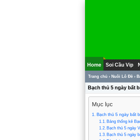
Home
Soi Cầu Vip
Trang chủ
›
Nuôi Lô Đề
› B
Bạch thủ 5 ngày bất b
Mục lục
Bạch thủ 5 ngày bất b
Bảng thống kê Bạc
Bạch thủ 5 ngày 
Bạch thủ 5 ngày b