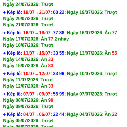
Ngày 24/07/2026: Trượt
+ Kép lô:
19/07→21/07
:
00 22
:
Ngày 19/07/2026: Trượt
Ngày 20/07/2026: Trượt
Ngày 21/07/2026: Trượt
+ Kép lô:
16/07→18/07
:
77 88
:
Ngày 16/07/2026: Ăn
77
Ngày 17/07/2026: Ăn
77
2 nháy
Ngày 18/07/2026: Trượt
+ Kép lô:
13/07→15/07
:
33 55
:
Ngày 13/07/2026: Ăn
55
Ngày 14/07/2026: Ăn
33
Ngày 15/07/2026: Ăn
33
+ Kép lô:
10/07→12/07
:
33 99
:
Ngày 10/07/2026: Trượt
Ngày 11/07/2026: Trượt
Ngày 12/07/2026: Ăn
33
+ Kép lô:
07/07→09/07
:
55 99
:
Ngày 07/07/2026: Trượt
Ngày 08/07/2026: Ăn
99
Ngày 09/07/2026: Trượt
+ Kép lô:
04/07→06/07
:
22 44
:
Ngày 04/07/2026: Ăn
22
Ngày 05/07/2026: Trượt
Ngày 06/07/2026: Trượt