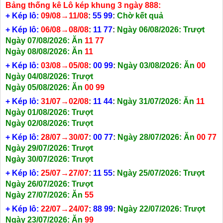
Bảng thống kê Lô kép khung 3 ngày 888:
+ Kép lô:
09/08→11/08
:
55 99
:
Chờ kết quả
+ Kép lô:
06/08→08/08
:
11 77
:
Ngày 06/08/2026: Trượt
Ngày 07/08/2026: Ăn
11
77
Ngày 08/08/2026: Ăn
11
+ Kép lô:
03/08→05/08
:
00 99
:
Ngày 03/08/2026: Ăn
00
Ngày 04/08/2026: Trượt
Ngày 05/08/2026: Ăn
00
99
+ Kép lô:
31/07→02/08
:
11 44
:
Ngày 31/07/2026: Ăn
11
Ngày 01/08/2026: Trượt
Ngày 02/08/2026: Trượt
+ Kép lô:
28/07→30/07
:
00 77
:
Ngày 28/07/2026: Ăn
00
77
Ngày 29/07/2026: Trượt
Ngày 30/07/2026: Trượt
+ Kép lô:
25/07→27/07
:
11 55
:
Ngày 25/07/2026: Trượt
Ngày 26/07/2026: Trượt
Ngày 27/07/2026: Ăn
55
+ Kép lô:
22/07→24/07
:
88 99
:
Ngày 22/07/2026: Trượt
Ngày 23/07/2026: Ăn
99