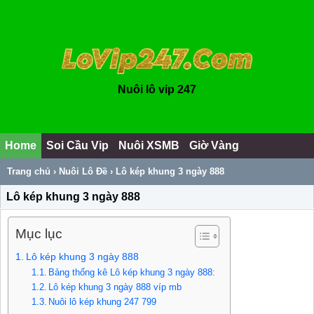
Nuôi lô vip 247
Home
Soi Cầu Vip
Nuôi XSMB
Giờ Vàng
Trang chủ
›
Nuôi Lô Đề
› Lô kép khung 3 ngày 888
Lô kép khung 3 ngày 888
Mục lục
Lô kép khung 3 ngày 888
Bảng thống kê Lô kép khung 3 ngày 888:
Lô kép khung 3 ngày 888 víp mb
Nuôi lô kép khung 247 799