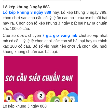
Lô kép khung 3 ngày 888
Lô kép khung 3 ngày 888
hay. Lô kép khung 3 ngày 799,
chọn chơi sao cho cầu có tỷ lệ ăn cao hơn của xsmb bất bại
hay ra. Chọn con lô kép khung 3 ngày bất bại hay ra chuẩn
xác 100 có cầu.
Cầu số được chuyên
7 gia giờ vàng mb
chốt số víp nhất
mb có cầu, tỷ lệ lệ chọn chơi các con số bất bại hay ra chính
xác 100 có cầu. Bộ số víp nhất nên chơi và chọn cầu nuôi
khung khung chuẩn xác bất bại.
Lô kép khung 3 ngày 888