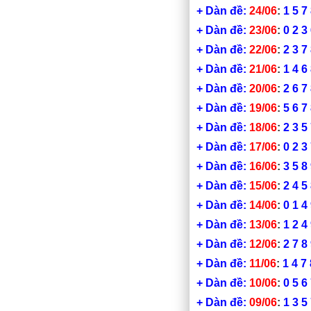
+ Dàn đề:
24/06
:
1 5 7
+ Dàn đề:
23/06
:
0 2 3
+ Dàn đề:
22/06
:
2 3 7
+ Dàn đề:
21/06
:
1 4 6
+ Dàn đề:
20/06
:
2 6 7
+ Dàn đề:
19/06
:
5 6 7
+ Dàn đề:
18/06
:
2 3 5
+ Dàn đề:
17/06
:
0 2 3
+ Dàn đề:
16/06
:
3 5 8
+ Dàn đề:
15/06
:
2 4 5
+ Dàn đề:
14/06
:
0 1 4
+ Dàn đề:
13/06
:
1 2 4
+ Dàn đề:
12/06
:
2 7 8
+ Dàn đề:
11/06
:
1 4 7
+ Dàn đề:
10/06
:
0 5 6
+ Dàn đề:
09/06
:
1 3 5