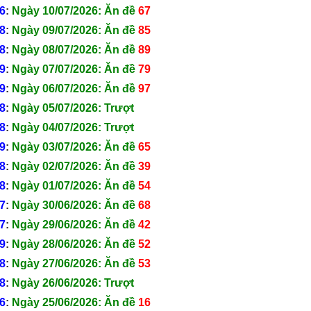
 6
:
Ngày 10/07/2026: Ăn đề
67
 8
:
Ngày 09/07/2026: Ăn đề
85
 8
:
Ngày 08/07/2026: Ăn đề
89
 9
:
Ngày 07/07/2026: Ăn đề
79
 9
:
Ngày 06/07/2026: Ăn đề
97
 8
:
Ngày 05/07/2026: Trượt
 8
:
Ngày 04/07/2026: Trượt
 9
:
Ngày 03/07/2026: Ăn đề
65
 8
:
Ngày 02/07/2026: Ăn đề
39
 8
:
Ngày 01/07/2026: Ăn đề
54
 7
:
Ngày 30/06/2026: Ăn đề
68
 7
:
Ngày 29/06/2026: Ăn đề
42
 9
:
Ngày 28/06/2026: Ăn đề
52
 8
:
Ngày 27/06/2026: Ăn đề
53
 8
:
Ngày 26/06/2026: Trượt
 6
:
Ngày 25/06/2026: Ăn đề
16