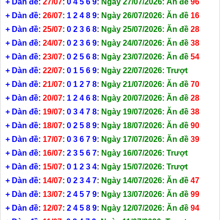
+ Dàn đề:
27/07
:
0 4 5 6 9
:
Ngày 27/07/2026: Ăn đề
96
+ Dàn đề:
26/07
:
1 2 4 8 9
:
Ngày 26/07/2026: Ăn đề
16
+ Dàn đề:
25/07
:
0 2 3 6 8
:
Ngày 25/07/2026: Ăn đề
28
+ Dàn đề:
24/07
:
0 2 3 6 9
:
Ngày 24/07/2026: Ăn đề
38
+ Dàn đề:
23/07
:
0 2 5 6 8
:
Ngày 23/07/2026: Ăn đề
54
+ Dàn đề:
22/07
:
0 1 5 6 9
:
Ngày 22/07/2026: Trượt
+ Dàn đề:
21/07
:
0 1 2 7 8
:
Ngày 21/07/2026: Ăn đề
70
+ Dàn đề:
20/07
:
1 2 4 6 8
:
Ngày 20/07/2026: Ăn đề
28
+ Dàn đề:
19/07
:
0 3 4 7 8
:
Ngày 19/07/2026: Ăn đề
38
+ Dàn đề:
18/07
:
0 2 5 8 9
:
Ngày 18/07/2026: Ăn đề
90
+ Dàn đề:
17/07
:
0 3 6 7 9
:
Ngày 17/07/2026: Ăn đề
39
+ Dàn đề:
16/07
:
2 3 5 6 7
:
Ngày 16/07/2026: Trượt
+ Dàn đề:
15/07
:
0 1 2 3 4
:
Ngày 15/07/2026: Trượt
+ Dàn đề:
14/07
:
0 2 3 4 7
:
Ngày 14/07/2026: Ăn đề
47
+ Dàn đề:
13/07
:
2 4 5 7 9
:
Ngày 13/07/2026: Ăn đề
99
+ Dàn đề:
12/07
:
2 4 5 8 9
:
Ngày 12/07/2026: Ăn đề
94