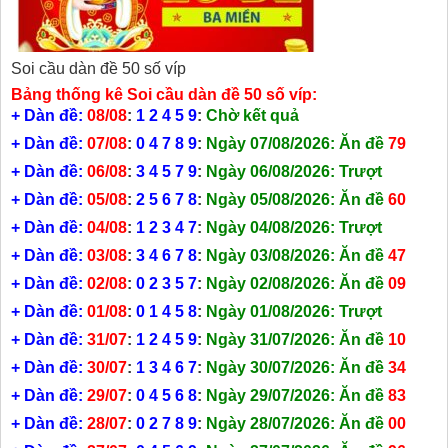
Soi cầu dàn đề 50 số víp
Bảng thống kê Soi cầu dàn đề 50 số víp:
+ Dàn đề:
08/08
:
1 2 4 5 9
:
Chờ kết quả
+ Dàn đề:
07/08
:
0 4 7 8 9
:
Ngày 07/08/2026: Ăn đề
79
+ Dàn đề:
06/08
:
3 4 5 7 9
:
Ngày 06/08/2026: Trượt
+ Dàn đề:
05/08
:
2 5 6 7 8
:
Ngày 05/08/2026: Ăn đề
60
+ Dàn đề:
04/08
:
1 2 3 4 7
:
Ngày 04/08/2026: Trượt
+ Dàn đề:
03/08
:
3 4 6 7 8
:
Ngày 03/08/2026: Ăn đề
47
+ Dàn đề:
02/08
:
0 2 3 5 7
:
Ngày 02/08/2026: Ăn đề
09
+ Dàn đề:
01/08
:
0 1 4 5 8
:
Ngày 01/08/2026: Trượt
+ Dàn đề:
31/07
:
1 2 4 5 9
:
Ngày 31/07/2026: Ăn đề
10
+ Dàn đề:
30/07
:
1 3 4 6 7
:
Ngày 30/07/2026: Ăn đề
34
+ Dàn đề:
29/07
:
0 4 5 6 8
:
Ngày 29/07/2026: Ăn đề
83
+ Dàn đề:
28/07
:
0 2 7 8 9
:
Ngày 28/07/2026: Ăn đề
00