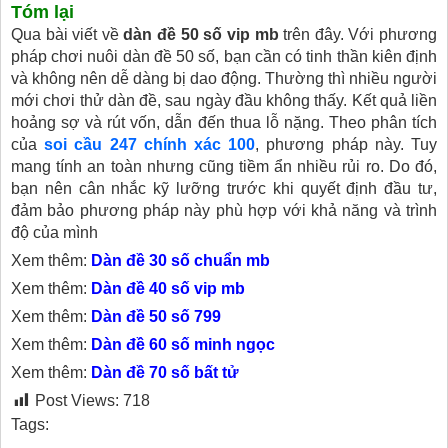
Tóm lại
Qua bài viết về
dàn đề 50 số vip mb
trên đây. Với phương
pháp chơi nuôi dàn đề 50 số, bạn cần có tinh thần kiên định
và không nên dễ dàng bị dao động. Thường thì nhiều người
mới chơi thử dàn đề, sau ngày đầu không thấy. Kết quả liền
hoảng sợ và rút vốn, dẫn đến thua lỗ nặng. Theo phân tích
của
soi cầu 247 chính xác 100
, phương pháp này. Tuy
mang tính an toàn nhưng cũng tiềm ẩn nhiều rủi ro. Do đó,
bạn nên cân nhắc kỹ lưỡng trước khi quyết định đầu tư,
đảm bảo phương pháp này phù hợp với khả năng và trình
độ của mình
Xem thêm:
Dàn đề 30 số chuẩn mb
Xem thêm:
Dàn đề 40 số vip mb
Xem thêm:
Dàn đề 50 số 799
Xem thêm:
Dàn đề 60 số
minh ngọc
Xem thêm:
Dàn đề 70 số bất tử
Post Views:
718
Tags: