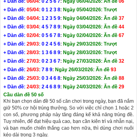
+ Dàn đề:
06/04
:
0 2 5 6 7
:
Ngày 06/04/2026: Ăn đề
06
+ Dàn đề:
05/04
:
0 1 2 3 8
:
Ngày 05/04/2026: Trượt
+ Dàn đề:
04/04
:
1 2 3 5 9
:
Ngày 04/04/2026: Ăn đề
37
+ Dàn đề:
03/04
:
4 5 7 8 9
:
Ngày 03/04/2026: Ăn đề
44
+ Dàn đề:
02/04
:
0 5 6 7 8
:
Ngày 02/04/2026: Ăn đề
67
+ Dàn đề:
29/03
:
0 2 4 5 6
:
Ngày 29/03/2026: Trượt
+ Dàn đề:
28/03
:
1 3 6 8 9
:
Ngày 28/03/2026: Trượt
+ Dàn đề:
27/03
:
0 2 3 6 7
:
Ngày 27/03/2026: Ăn đề
32
+ Dàn đề:
26/03
:
7 8 9
:
Ngày 26/03/2026: Ăn đề
93
+ Dàn đề:
25/03
:
0 3 4 6 8
:
Ngày 25/03/2026: Ăn đề
88
+ Dàn đề:
24/03
:
2 4 6 8 9
:
Ngày 24/03/2026: Ăn đề
29
Cầu dàn đề 50 số
Khi bạn chọn dàn đề 50 số căn chơi trong ngày, bạn đã nắm
giữ 50% cơ hội trúng thưởng. So với việc chỉ chọn 1 hoặc 2
con số, phương pháp này tăng đáng kể khả năng trúng đề.
Tuy nhiên, để đạt hiệu quả cao, bạn cần kiên trì và nhẫn nại,
và bạn muốn chiến thắng cao hơn nữa, thì dùng chơi nuôi
kéo dài trong 3 ngày.