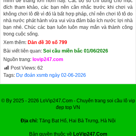
mình để thắng lớn hôm nay. Các bộ số chỉ dùng cho mục
đích tham khảo, các bạn nên cân nhắc trước khi chơi và
không chơi lô đề vì đó là bất hợp pháp, chỉ nên chơi lô tô do
nhà nước phát hành vừa vui vừa đảm bảo ích nước lợi nhà
bạn nhé. Chúc các bạn luôn luôn may mắn và thành công
trong cuộc sống.
Xem thêm:
Dàn đề 30 số 799
Bài viết liên quan:
Soi cầu miền bắc 01/06/2026
Nguồn trang:
lovip247.com
Post Views:
62
Tags:
Dự đoán xsmb ngày 02-06-2026
© By 2025 - 2026
LoVip247.Com - Chuyên trang soi cầu lô vip
đẹp top VN
Địa chỉ:
Tăng Bạt Hổ, Hai Bà Trưng, Hà Nội
Bản quyền thuộc về
LoVip247.Com