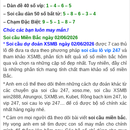
– Dàn đề 40 số víp:
1 – 4 – 6 – 5
– Soi cầu dàn 50 số bất tử:
5 – 8 – 6 – 3 – 4
– Chạm Đặc Biệt:
9 – 5 – 1 – 8 – 7
Chúc các bạn luôn may mắn.!
Soi cầu Miền Bắc ngày 02/06/2026
*
Soi cầu dự đoán XSMB ngày 02/06/2026
được 7 cao thủ
lô đề đưa ra dựa theo phương pháp
soi cầu lô vip 247
và
tham khảo XSMB, phân tích kết quả xổ số miền bắc hôm
qua và chọn ra những cặp số đẹp nhất. Tuy nhiên, đây chỉ
là những phân tích mang tính chất tham khảo xổ số miền
Bắc.
* Anh em có thể theo dõi thêm những cách dự đoán khác từ
các chuyên gia soi cầu 247, xoso.me, soi cầu XSMB
win2888, Atrungroi, SXMB.vn, Kubet, Rồng bạch kim 247, lo
vip 247, soi cau lo vip 247… để có được bộ số chính xác
nhất hàng ngày nhé.
* Cám ơn mọi người đã theo dõi bài viết
soi cầu miền bắc.
Hy vọng anh em sẽ tìm được con số may mắn cho chính