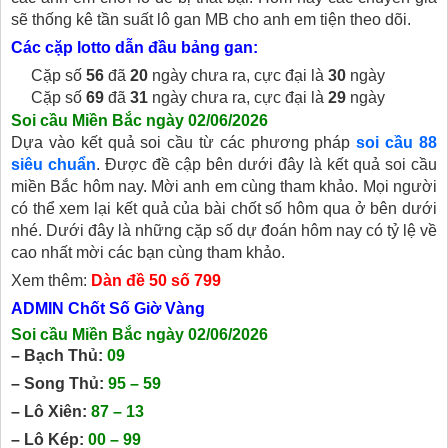
sẽ thống kê tần suất lô gan MB cho anh em tiện theo dõi.
Các cặp lotto dẫn đầu bảng gan:
Cặp số
56
đã
20
ngày chưa ra, cực đại là
30
ngày
Cặp số
69
đã
31
ngày chưa ra, cực đại là
29
ngày
Soi cầu Miền Bắc ngày 02/06/2026
Dựa vào kết quả soi cầu từ các phương pháp
soi cầu 88
siêu chuẩn
. Được đề cập bên dưới đây là kết quả soi cầu
miền Bắc hôm nay. Mời anh em cùng tham khảo. Mọi người
có thể xem lại kết quả của bài chốt số hôm qua ở bên dưới
nhé. Dưới đây là những cặp số dự đoán hôm nay có tỷ lệ về
cao nhất mời các bạn cùng tham khảo.
Xem thêm:
Dàn đề 50 số 799
ADMIN Chốt Số Giờ Vàng
Soi cầu Miền Bắc ngày 02/06/2026
– Bạch Thủ:
09
– Song Thủ:
95 – 59
– Lô Xiên:
87 – 13
– Lô Kép:
00 – 99