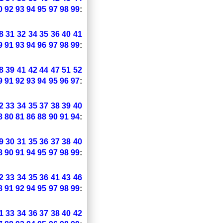
0 92 93 94 95 97 98 99
:
8 31 32 34 35 36 40 41
9 91 93 94 96 97 98 99
:
8 39 41 42 44 47 51 52
9 91 92 93 94 95 96 97
:
2 33 34 35 37 38 39 40
8 80 81 86 88 90 91 94
:
9 30 31 35 36 37 38 40
8 90 91 94 95 97 98 99
:
2 33 34 35 36 41 43 46
8 91 92 94 95 97 98 99
:
1 33 34 36 37 38 40 42