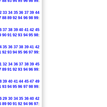
7 88 93 94 95 96 98 99
:
2 33 34 35 36 37 39 44
7 88 89 92 94 96 98 99
:
6 37 38 39 40 41 42 45
9 90 91 92 93 94 95 98
:
4 35 36 37 38 39 41 42
1 92 93 94 95 96 97 99
:
1 32 34 36 37 38 39 45
7 89 91 92 93 94 96 99
:
8 39 40 41 44 45 47 49
1 93 94 95 96 97 98 99
:
6 29 30 34 35 36 40 42
6 89 90 91 92 94 96 97
: