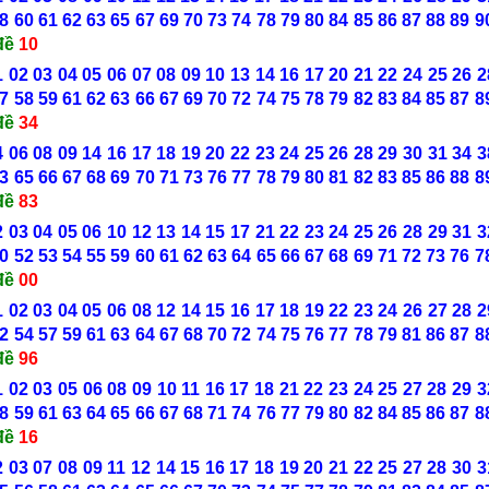
8 60 61 62 63 65 67 69 70 73 74 78 79 80 84 85 86 87 88 89 9
 đề
10
1 02 03 04 05 06 07 08 09 10 13 14 16 17 20 21 22 24 25 26 2
7 58 59 61 62 63 66 67 69 70 72 74 75 78 79 82 83 84 85 87 8
 đề
34
4 06 08 09 14 16 17 18 19 20 22 23 24 25 26 28 29 30 31 34 3
3 65 66 67 68 69 70 71 73 76 77 78 79 80 81 82 83 85 86 88 8
 đề
83
2 03 04 05 06 10 12 13 14 15 17 21 22 23 24 25 26 28 29 31 3
0 52 53 54 55 59 60 61 62 63 64 65 66 67 68 69 71 72 73 76 7
 đề
00
1 02 03 04 05 06 08 12 14 15 16 17 18 19 22 23 24 26 27 28 2
2 54 57 59 61 63 64 67 68 70 72 74 75 76 77 78 79 81 86 87 8
 đề
96
1 02 03 05 06 08 09 10 11 16 17 18 21 22 23 24 25 27 28 29 3
8 59 61 63 64 65 66 67 68 71 74 76 77 79 80 82 84 85 86 87 8
 đề
16
2 03 07 08 09 11 12 14 15 16 17 18 19 20 21 22 25 27 28 30 3