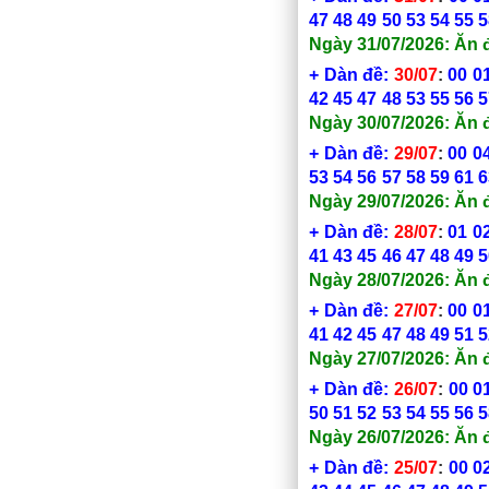
47 48 49 50 53 54 55 5
Ngày 31/07/2026: Ăn
+ Dàn đề:
30/07
:
00 0
42 45 47 48 53 55 56 5
Ngày 30/07/2026: Ăn
+ Dàn đề:
29/07
:
00 0
53 54 56 57 58 59 61 6
Ngày 29/07/2026: Ăn
+ Dàn đề:
28/07
:
01 0
41 43 45 46 47 48 49 5
Ngày 28/07/2026: Ăn
+ Dàn đề:
27/07
:
00 0
41 42 45 47 48 49 51 5
Ngày 27/07/2026: Ăn
+ Dàn đề:
26/07
:
00 0
50 51 52 53 54 55 56 5
Ngày 26/07/2026: Ăn
+ Dàn đề:
25/07
:
00 0