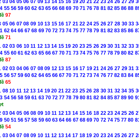
2 03 04 05 06 07 09 13 14 15 16 19 20 21 22 23 24 26 27 29 3
4 55 56 59 60 62 63 65 66 68 69 70 71 76 78 81 82 85 86 88 8
 đề
97
3 05 06 07 08 09 10 13 15 16 17 21 22 24 25 26 27 28 30 33 3
1 62 64 66 67 68 69 70 72 73 74 75 77 78 79 81 82 83 85 86 8
 đề
71
1 02 03 06 10 11 12 13 14 15 19 20 23 25 26 29 30 31 32 33 3
4 55 60 61 62 63 65 66 67 70 71 73 74 75 76 77 78 79 80 82 8
 đề
87
1 02 03 04 06 07 08 09 12 13 15 16 17 19 21 24 26 27 29 31 3
5 56 57 59 60 62 64 65 66 67 70 71 72 73 74 76 77 82 83 84 8
 đề
65
1 08 10 11 12 13 14 19 20 21 22 23 25 26 28 30 31 32 34 35 3
3 54 56 58 59 61 63 70 72 77 78 79 80 81 82 84 85 87 89 90 9
ợt
2 03 04 05 06 08 09 10 11 12 13 14 15 16 18 22 23 24 25 26 2
9 50 51 56 57 58 59 60 63 64 66 67 68 69 70 72 74 75 77 80 8
 đề
54
1 03 04 07 08 09 10 11 12 13 14 17 18 19 20 23 24 25 26 27 2