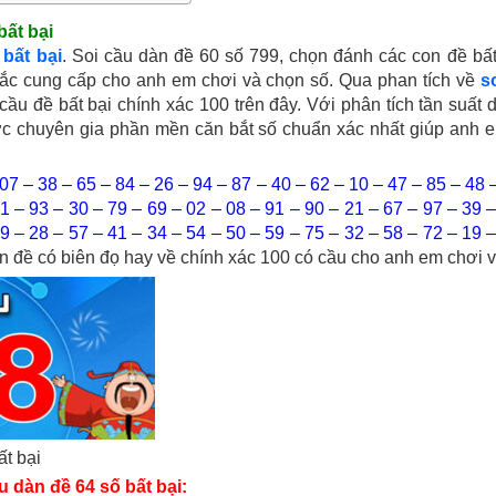
bất bại
 bất bại
. Soi cầu dàn đề 60 số 799, chọn đánh các con đề bất
ắc cung cấp cho anh em chơi và chọn số. Qua phan tích về
s
 cầu đề bất bại chính xác 100 trên đây. Với phân tích tần suất 
c chuyên gia phần mền căn bắt số chuẩn xác nhất giúp anh 
07 – 38 – 65 – 84 – 26 – 94 – 87 – 40 – 62 – 10 – 47 – 85 – 48 
1 – 93 – 30 – 79 – 69 – 02 – 08 – 91 – 90 – 21 – 67 – 97 – 39 
9 – 28 – 57 – 41 – 34 – 54 – 50 – 59 – 75 – 32 – 58 – 72 – 19 
àn đề có biên đọ hay về chính xác 100 có cầu cho anh em chơi v
ất bại
 dàn đề 64 số bất bại: