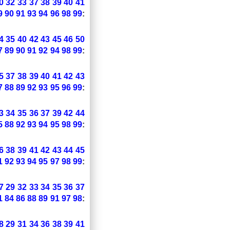
0 32 33 37 38 39 40 41
9 90 91 93 94 96 98 99
:
4 35 40 42 43 45 46 50
7 89 90 91 92 94 98 99
:
5 37 38 39 40 41 42 43
7 88 89 92 93 95 96 99
:
3 34 35 36 37 39 42 44
5 88 92 93 94 95 98 99
:
6 38 39 41 42 43 44 45
1 92 93 94 95 97 98 99
:
7 29 32 33 34 35 36 37
1 84 86 88 89 91 97 98
:
8 29 31 34 36 38 39 41