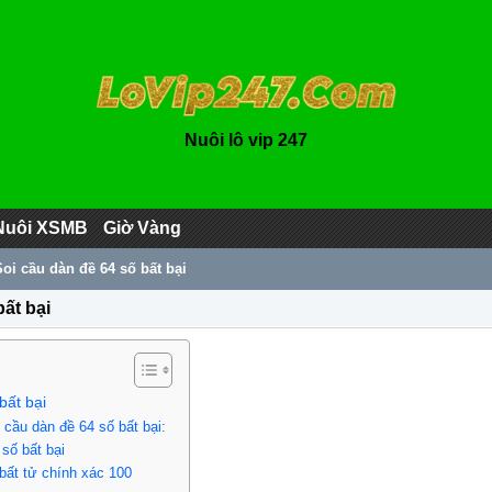
Nuôi lô vip 247
Nuôi XSMB
Giờ Vàng
Soi cầu dàn đề 64 số bất bại
bất bại
bất bại
 cầu dàn đề 64 số bất bại:
 số bất bại
bất tử chính xác 100