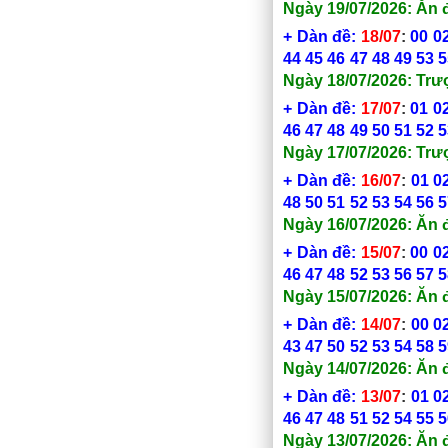
Ngày 19/07/2026: Ăn
+ Dàn đề:
18/07
:
00 0
44 45 46 47 48 49 53 5
Ngày 18/07/2026: Trư
+ Dàn đề:
17/07
:
01 0
46 47 48 49 50 51 52 5
Ngày 17/07/2026: Trư
+ Dàn đề:
16/07
:
01 0
48 50 51 52 53 54 56 5
Ngày 16/07/2026: Ăn
+ Dàn đề:
15/07
:
00 0
46 47 48 52 53 56 57 5
Ngày 15/07/2026: Ăn
+ Dàn đề:
14/07
:
00 0
43 47 50 52 53 54 58 5
Ngày 14/07/2026: Ăn
+ Dàn đề:
13/07
:
01 0
46 47 48 51 52 54 55 5
Ngày 13/07/2026: Ăn