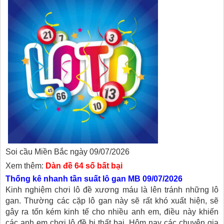
Soi cầu Miền Bắc ngày 09/07/2026
Xem thêm:
Dàn đề 64 số bất bại
Thống kê nhanh tần suất lô gan MB 09/07/2026
Kinh nghiệm chơi lô đề xương máu là lên tránh những lô
gan. Thường các cặp lô gan này sẽ rất khó xuất hiện, sẽ
gây ra tốn kém kinh tế cho nhiều anh em, điều này khiến
các anh em chơi lô đề bị thất bại. Hôm nay các chuyên gia