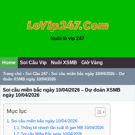
Nuôi lô vip 247
Home
Soi Cầu Vip
Nuôi XSMB
Giờ Vàng
Trang chủ
›
Soi Cầu 247
› Soi cầu miền bắc ngày 10/04/2026 – Dự
đoán XSMB ngày 10/04/2026
Soi cầu miền bắc ngày 10/04/2026 – Dự đoán XSMB
ngày 10/04/2026
Mục lục
Soi cầu miền bắc ngày 10/04/2026
Thống kê nhanh tần suất lô gan MB 10/04/2026
Soi cầu Miền Bắc ngày 10/04/2026