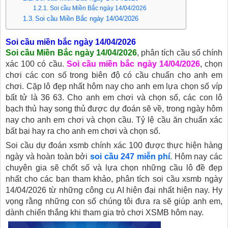
Soi cầu Miền Bắc ngày 14/04/2026
Soi cầu Miền Bắc ngày 14/04/2026
Soi cầu miền bắc ngày 14/04/2026
Soi cầu Miền Bắc ngày 14/04/2026
, phân tích cầu số chính
xác 100 có cầu.
Soi cầu miền bắc ngày 14/04/2026
, chọn
chơi các con số trong biên độ có cầu chuẩn cho anh em
chơi. Cặp lô đẹp nhất hôm nay cho anh em lựa chọn số víp
bất tử là 36 63. Cho anh em chơi và chọn số, các con lô
bạch thủ hay song thủ được dự đoán sẽ về, trong ngày hôm
nay cho anh em chơi và chọn cầu. Tỷ lệ cầu ăn chuẩn xác
bất bại hay ra cho anh em chơi và chọn số.
Soi cầu dự đoán xsmb chính xác 100 được thực hiện hàng
ngày và hoàn toàn bởi
soi cầu 247 miễn phí
. Hôm nay các
chuyên gia sẽ chốt số và lựa chọn những cầu lô đề đẹp
nhất cho các bạn tham khảo, phân tích soi cầu xsmb ngày
14/04/2026 từ những công cụ AI hiện đại nhất hiện nay. Hy
vọng rằng những con số chúng tôi đưa ra sẽ giúp anh em,
dành chiến thắng khi tham gia trò chơi XSMB hôm nay.