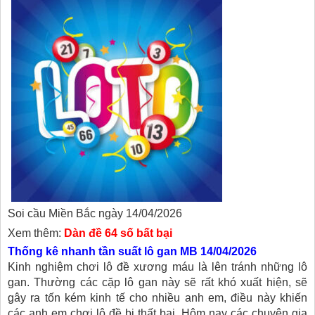
Soi cầu Miền Bắc ngày 14/04/2026
Xem thêm:
Dàn đề 64 số bất bại
Thống kê nhanh tần suất lô gan MB 14/04/2026
Kinh nghiệm chơi lô đề xương máu là lên tránh những lô
gan. Thường các cặp lô gan này sẽ rất khó xuất hiện, sẽ
gây ra tốn kém kinh tế cho nhiều anh em, điều này khiến
các anh em chơi lô đề bị thất bại. Hôm nay các chuyên gia