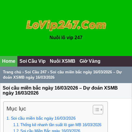
Nuôi lô vip 247
Home
Soi Cầu Vip
Nuôi XSMB
Giờ Vàng
Trang chủ
›
Soi Cầu 247
› Soi cầu miền bắc ngày 16/03/2026 – Dự
đoán XSMB ngày 16/03/2026
Soi cầu miền bắc ngày 16/03/2026 – Dự đoán XSMB
ngày 16/03/2026
Mục lục
Soi cầu miền bắc ngày 16/03/2026
Thống kê nhanh tần suất lô gan MB 16/03/2026
Soi cầu Miền Bắc ngày 16/03/2026