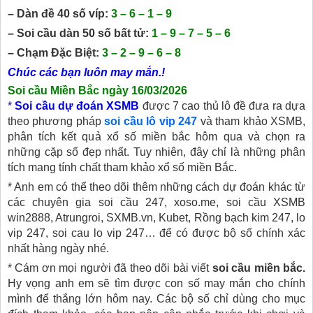
– Dàn đề 40 số víp:
3 – 6 – 1 – 9
– Soi cầu dàn 50 số bất tử:
1 – 9 – 7 – 5 – 6
– Chạm Đặc Biệt:
3 – 2 – 9 – 6 – 8
Chúc các bạn luôn may mắn.!
Soi cầu Miền Bắc ngày 16/03/2026
*
Soi cầu dự đoán XSMB
được 7 cao thủ lô đề đưa ra dựa
theo phương pháp
soi cầu lô vip 247
và tham khảo XSMB,
phân tích kết quả xổ số miền bắc hôm qua và chọn ra
những cặp số đẹp nhất. Tuy nhiên, đây chỉ là những phân
tích mang tính chất tham khảo xổ số miền Bắc.
* Anh em có thể theo dõi thêm những cách dự đoán khác từ
các chuyên gia soi cầu 247, xoso.me, soi cầu XSMB
win2888, Atrungroi, SXMB.vn, Kubet, Rồng bạch kim 247, lo
vip 247, soi cau lo vip 247… để có được bộ số chính xác
nhất hàng ngày nhé.
* Cám ơn mọi người đã theo dõi bài viết
soi cầu miền bắc.
Hy vọng anh em sẽ tìm được con số may mắn cho chính
mình để thắng lớn hôm nay. Các bộ số chỉ dùng cho mục