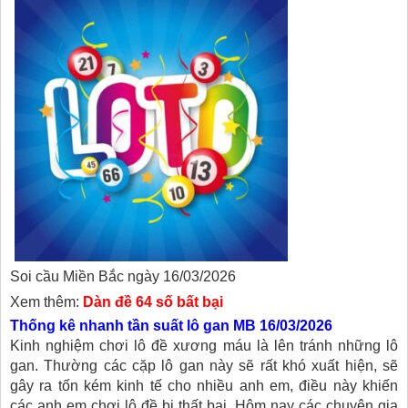
Soi cầu Miền Bắc ngày 16/03/2026
Xem thêm:
Dàn đề 64 số bất bại
Thống kê nhanh tần suất lô gan MB 16/03/2026
Kinh nghiệm chơi lô đề xương máu là lên tránh những lô
gan. Thường các cặp lô gan này sẽ rất khó xuất hiện, sẽ
gây ra tốn kém kinh tế cho nhiều anh em, điều này khiến
các anh em chơi lô đề bị thất bại. Hôm nay các chuyên gia