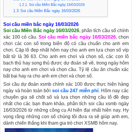
Soi cầu Miền Bắc ngày 16/03/2026
Soi cầu Miền Bắc ngày 16/03/2026
Soi cầu miền bắc ngày 16/03/2026
Soi cầu Miền Bắc ngày 16/03/2026
, phân tích cầu số chính
xác 100 có cầu.
Soi cầu miền bắc ngày 16/03/2026
, chọn
chơi các con số trong biên độ có cầu chuẩn cho anh em
chơi. Cặp lô đẹp nhất hôm nay cho anh em lựa chọn số víp
bất tử là 36 63. Cho anh em chơi và chọn số, các con lô
bạch thủ hay song thủ được dự đoán sẽ về, trong ngày hôm
nay cho anh em chơi và chọn cầu. Tỷ lệ cầu ăn chuẩn xác
bất bại hay ra cho anh em chơi và chọn số.
Soi cầu dự đoán xsmb chính xác 100 được thực hiện hàng
ngày và hoàn toàn bởi
soi cầu 247 miễn phí
. Hôm nay các
chuyên gia sẽ chốt số và lựa chọn những cầu lô đề đẹp
nhất cho các bạn tham khảo, phân tích soi cầu xsmb ngày
16/03/2026 từ những công cụ AI hiện đại nhất hiện nay. Hy
vọng rằng những con số chúng tôi đưa ra sẽ giúp anh em,
dành chiến thắng khi tham gia trò chơi XSMB hôm nay.