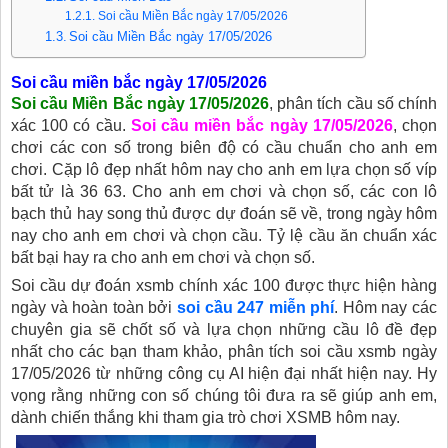
Soi cầu Miền Bắc ngày 17/05/2026
Soi cầu Miền Bắc ngày 17/05/2026
Soi cầu miền bắc ngày 17/05/2026
Soi cầu Miền Bắc ngày 17/05/2026
, phân tích cầu số chính
xác 100 có cầu.
Soi cầu miền bắc ngày 17/05/2026
, chọn
chơi các con số trong biên độ có cầu chuẩn cho anh em
chơi. Cặp lô đẹp nhất hôm nay cho anh em lựa chọn số víp
bất tử là 36 63. Cho anh em chơi và chọn số, các con lô
bạch thủ hay song thủ được dự đoán sẽ về, trong ngày hôm
nay cho anh em chơi và chọn cầu. Tỷ lệ cầu ăn chuẩn xác
bất bại hay ra cho anh em chơi và chọn số.
Soi cầu dự đoán xsmb chính xác 100 được thực hiện hàng
ngày và hoàn toàn bởi
soi cầu 247 miễn phí
. Hôm nay các
chuyên gia sẽ chốt số và lựa chọn những cầu lô đề đẹp
nhất cho các bạn tham khảo, phân tích soi cầu xsmb ngày
17/05/2026 từ những công cụ AI hiện đại nhất hiện nay. Hy
vọng rằng những con số chúng tôi đưa ra sẽ giúp anh em,
dành chiến thắng khi tham gia trò chơi XSMB hôm nay.