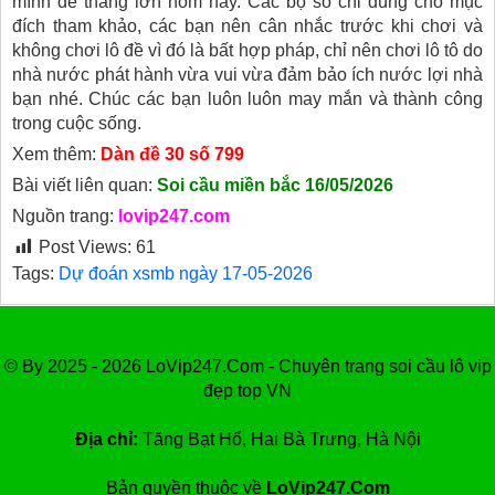
mình để thắng lớn hôm nay. Các bộ số chỉ dùng cho mục
đích tham khảo, các bạn nên cân nhắc trước khi chơi và
không chơi lô đề vì đó là bất hợp pháp, chỉ nên chơi lô tô do
nhà nước phát hành vừa vui vừa đảm bảo ích nước lợi nhà
bạn nhé. Chúc các bạn luôn luôn may mắn và thành công
trong cuộc sống.
Xem thêm:
Dàn đề 30 số 799
Bài viết liên quan:
Soi cầu miền bắc 16/05/2026
Nguồn trang:
lovip247.com
Post Views:
61
Tags:
Dự đoán xsmb ngày 17-05-2026
© By 2025 - 2026
LoVip247.Com - Chuyên trang soi cầu lô vip
đẹp top VN
Địa chỉ:
Tăng Bạt Hổ, Hai Bà Trưng, Hà Nội
Bản quyền thuộc về
LoVip247.Com