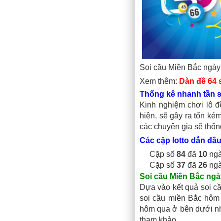
Soi cầu Miền Bắc ngày
Xem thêm:
Dàn đề 64 s
Thống kê nhanh tần s
Kinh nghiệm chơi lô đ
hiện, sẽ gây ra tốn ké
các chuyên gia sẽ thốn
Các cặp lotto dẫn đầ
Cặp số
84
đã
10
ngà
Cặp số
37
đã
26
ngà
Soi cầu Miền Bắc ngà
Dựa vào kết quả soi 
soi cầu miền Bắc hôm 
hôm qua ở bên dưới nh
tham khảo.