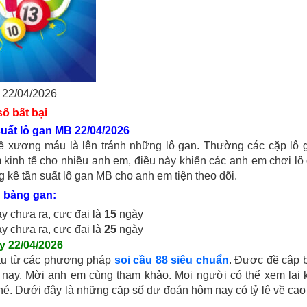
 22/04/2026
ố bất bại
uất lô gan MB 22/04/2026
ề xương máu là lên tránh những lô gan. Thường các cặp lô g
m kinh tế cho nhiều anh em, điều này khiến các anh em chơi lô 
g kê tần suất lô gan MB cho anh em tiện theo dõi.
u bảng gan:
y chưa ra, cực đại là
15
ngày
y chưa ra, cực đại là
25
ngày
y 22/04/2026
cầu từ các phương pháp
soi cầu 88 siêu chuẩn
. Được đề cập b
nay. Mời anh em cùng tham khảo. Mọi người có thể xem lại k
é. Dưới đây là những cặp số dự đoán hôm nay có tỷ lệ về cao