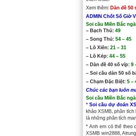
Xem thêm:
Dàn đề 50 
ADMIN Chốt Số Giờ 
Soi cầu Miền Bắc ngà
– Bạch Thủ:
49
– Song Thủ:
54 – 45
– Lô Xiên:
21 – 31
– Lô Kép:
44 – 55
– Dàn đề 40 số víp:
9 
– Soi cầu dàn 50 số b
– Chạm Đặc Biệt:
5 – 
Chúc các bạn luôn m
Soi cầu Miền Bắc ngà
*
Soi cầu dự đoán 
khảo XSMB, phân tích k
là những phân tích man
* Anh em có thể theo 
XSMB win2888, Atrungr