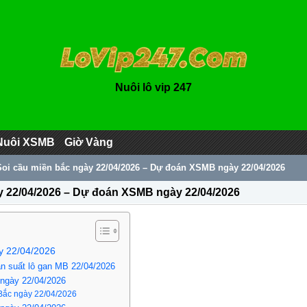
Nuôi lô vip 247
Nuôi XSMB
Giờ Vàng
Soi cầu miền bắc ngày 22/04/2026 – Dự đoán XSMB ngày 22/04/2026
y 22/04/2026 – Dự đoán XSMB ngày 22/04/2026
y 22/04/2026
n suất lô gan MB 22/04/2026
 ngày 22/04/2026
Bắc ngày 22/04/2026