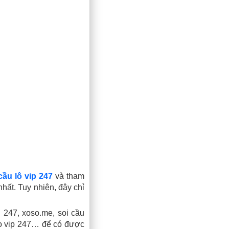
cầu lô vip 247
và tham
hất. Tuy nhiên, đây chỉ
 247, xoso.me, soi cầu
lo vip 247… để có được