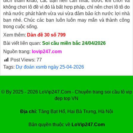
đích tham khảo, các bạn nên cân nhắc trước khi chơi và
không chơi lô đề vì đó là bất hợp pháp, chỉ nên chơi lô tô do
nhà nước phát hành vừa vui vừa đảm bảo ích nước lợi nhà
bạn nhé. Chúc các bạn luôn luôn may mắn và thành công
trong cuộc sống.
Xem thêm:
Dàn đề 30 số 799
Bài viết liên quan:
Soi cầu miền bắc 24/04/2026
Nguồn trang:
lovip247.com
Post Views:
77
Tags:
Dự đoán xsmb ngày 25-04-2026
© By 2025 - 2026
LoVip247.Com - Chuyên trang soi cầu lô vip
đẹp top VN
Địa chỉ:
Tăng Bạt Hổ, Hai Bà Trưng, Hà Nội
Bản quyền thuộc về
LoVip247.Com