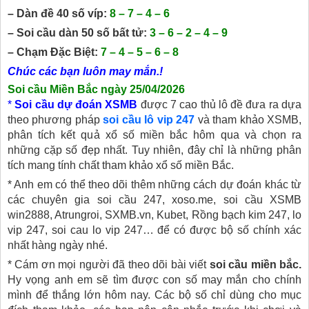
– Dàn đề 40 số víp:
8 – 7 – 4 – 6
– Soi cầu dàn 50 số bất tử:
3 – 6 – 2 – 4 – 9
– Chạm Đặc Biệt:
7 – 4 – 5 – 6 – 8
Chúc các bạn luôn may mắn.!
Soi cầu Miền Bắc ngày 25/04/2026
*
Soi cầu dự đoán XSMB
được 7 cao thủ lô đề đưa ra dựa
theo phương pháp
soi cầu lô vip 247
và tham khảo XSMB,
phân tích kết quả xổ số miền bắc hôm qua và chọn ra
những cặp số đẹp nhất. Tuy nhiên, đây chỉ là những phân
tích mang tính chất tham khảo xổ số miền Bắc.
* Anh em có thể theo dõi thêm những cách dự đoán khác từ
các chuyên gia soi cầu 247, xoso.me, soi cầu XSMB
win2888, Atrungroi, SXMB.vn, Kubet, Rồng bạch kim 247, lo
vip 247, soi cau lo vip 247… để có được bộ số chính xác
nhất hàng ngày nhé.
* Cám ơn mọi người đã theo dõi bài viết
soi cầu miền bắc.
Hy vọng anh em sẽ tìm được con số may mắn cho chính
mình để thắng lớn hôm nay. Các bộ số chỉ dùng cho mục