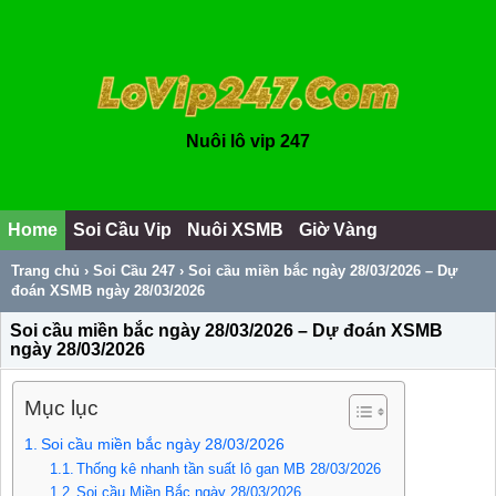
Nuôi lô vip 247
Home
Soi Cầu Vip
Nuôi XSMB
Giờ Vàng
Trang chủ
›
Soi Cầu 247
› Soi cầu miền bắc ngày 28/03/2026 – Dự
đoán XSMB ngày 28/03/2026
Soi cầu miền bắc ngày 28/03/2026 – Dự đoán XSMB
ngày 28/03/2026
Mục lục
Soi cầu miền bắc ngày 28/03/2026
Thống kê nhanh tần suất lô gan MB 28/03/2026
Soi cầu Miền Bắc ngày 28/03/2026