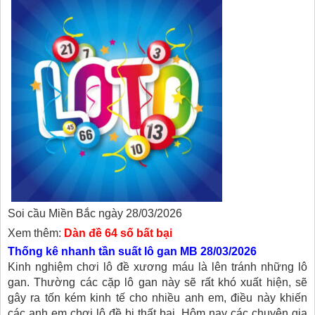
Soi cầu Miền Bắc ngày 28/03/2026
Xem thêm:
Dàn đề 64 số bất bại
Thống kê nhanh tần suất lô gan MB 28/03/2026
Kinh nghiệm chơi lô đề xương máu là lên tránh những lô
gan. Thường các cặp lô gan này sẽ rất khó xuất hiện, sẽ
gây ra tốn kém kinh tế cho nhiều anh em, điều này khiến
các anh em chơi lô đề bị thất bại. Hôm nay các chuyên gia