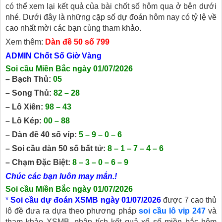
có thể xem lại kết quả của bài chốt số hôm qua ở bên dưới
nhé. Dưới đây là những cặp số dự đoán hôm nay có tỷ lệ về
cao nhất mời các bạn cùng tham khảo.
Xem thêm:
Dàn đề 50 số 799
ADMIN Chốt Số Giờ Vàng
Soi cầu Miền Bắc ngày 01/07/2026
– Bạch Thủ:
05
– Song Thủ:
82 – 28
– Lô Xiên:
98 – 43
– Lô Kép:
00 – 88
– Dàn đề 40 số víp:
5 – 9 – 0 – 6
– Soi cầu dàn 50 số bất tử:
8 – 1 – 7 – 4 – 6
– Chạm Đặc Biệt:
8 – 3 – 0 – 6 – 9
Chúc các bạn luôn may mắn.!
Soi cầu Miền Bắc ngày 01/07/2026
*
Soi cầu dự đoán XSMB ngày 01/07/2026
được 7 cao thủ
lô đề đưa ra dựa theo phương pháp
soi cầu lô vip 247
và
tham khảo XSMB, phân tích kết quả xổ số miền bắc hôm