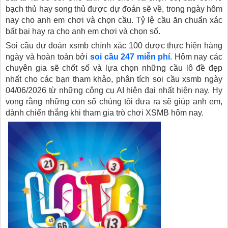
bạch thủ hay song thủ được dự đoán sẽ về, trong ngày hôm
nay cho anh em chơi và chọn cầu. Tỷ lệ cầu ăn chuẩn xác
bất bại hay ra cho anh em chơi và chọn số.
Soi cầu dự đoán xsmb chính xác 100 được thực hiện hàng
ngày và hoàn toàn bởi
soi cầu 247 miễn phí
. Hôm nay các
chuyên gia sẽ chốt số và lựa chọn những cầu lô đề đẹp
nhất cho các bạn tham khảo, phân tích soi cầu xsmb ngày
04/06/2026 từ những công cụ AI hiện đại nhất hiện nay. Hy
vọng rằng những con số chúng tôi đưa ra sẽ giúp anh em,
dành chiến thắng khi tham gia trò chơi XSMB hôm nay.