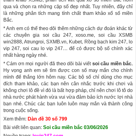
qua và chọn ra những cặp số đẹp nhất. Tuy nhiên, đây chỉ
là những phân tích mang tính chất tham khảo xổ số miền
Bắc.
* Anh em có thể theo dõi thêm những cách dự đoán khác từ
các chuyên gia soi cầu 247, xoso.me, soi cầu XSMB
win2888, Atrungroi, SXMB.vn, Kubet, Rồng bạch kim 247, lo
vip 247, soi cau lo vip 247… để có được bộ số chính xác
nhất hàng ngày nhé.
* Cám ơn mọi người đã theo dõi bài viết
soi cầu miền bắc.
Hy vọng anh em sẽ tìm được con số may mắn cho chính
mình để thắng lớn hôm nay. Các bộ số chỉ dùng cho mục
đích tham khảo, các bạn nên cân nhắc trước khi chơi và
không chơi lô đề vì đó là bất hợp pháp, chỉ nên chơi lô tô do
nhà nước phát hành vừa vui vừa đảm bảo ích nước lợi nhà
bạn nhé. Chúc các bạn luôn luôn may mắn và thành công
trong cuộc sống.
Xem thêm:
Dàn đề 30 số 799
Bài viết liên quan:
Soi cầu miền bắc 03/06/2026
Nguồn trang:
lovip247.com