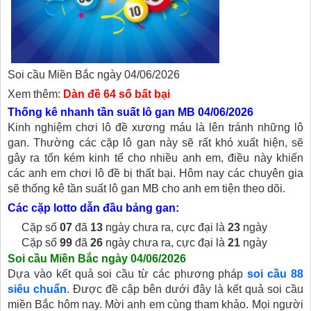
Soi cầu Miền Bắc ngày 04/06/2026
Xem thêm:
Dàn đề 64 số bất bại
Thống kê nhanh tần suất lô gan MB 04/06/2026
Kinh nghiệm chơi lô đề xương máu là lên tránh những lô
gan. Thường các cặp lô gan này sẽ rất khó xuất hiện, sẽ
gây ra tốn kém kinh tế cho nhiều anh em, điều này khiến
các anh em chơi lô đề bị thất bại. Hôm nay các chuyên gia
sẽ thống kê tần suất lô gan MB cho anh em tiện theo dõi.
Các cặp lotto dẫn đầu bảng gan:
Cặp số
07
đã
13
ngày chưa ra, cực đại là
23
ngày
Cặp số
99
đã
26
ngày chưa ra, cực đại là
21
ngày
Soi cầu Miền Bắc ngày 04/06/2026
Dựa vào kết quả soi cầu từ các phương pháp
soi cầu 88
siêu chuẩn
. Được đề cập bên dưới đây là kết quả soi cầu
miền Bắc hôm nay. Mời anh em cùng tham khảo. Mọi người