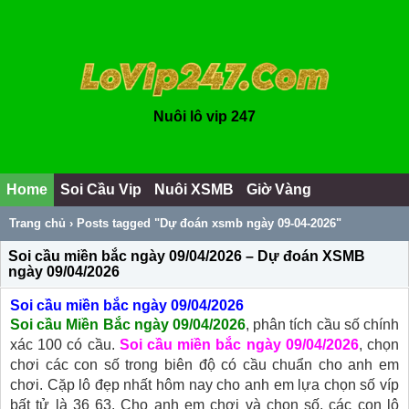
Nuôi lô vip 247
Home
Soi Cầu Vip
Nuôi XSMB
Giờ Vàng
Trang chủ
› Posts tagged "Dự đoán xsmb ngày 09-04-2026"
Soi cầu miền bắc ngày 09/04/2026 – Dự đoán XSMB
ngày 09/04/2026
Soi cầu miền bắc ngày 09/04/2026
Soi cầu Miền Bắc ngày 09/04/2026
, phân tích cầu số chính
xác 100 có cầu.
Soi cầu miền bắc ngày 09/04/2026
, chọn
chơi các con số trong biên độ có cầu chuẩn cho anh em
chơi. Cặp lô đẹp nhất hôm nay cho anh em lựa chọn số víp
bất tử là 36 63. Cho anh em chơi và chọn số, các con lô