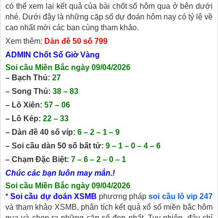
có thể xem lại kết quả của bài chốt số hôm qua ở bên dưới
nhé. Dưới đây là những cặp số dự đoán hôm nay có tỷ lệ về
cao nhất mời các bạn cùng tham khảo.
Xem thêm:
Dàn đề 50 số 799
ADMIN Chốt Số Giờ Vàng
Soi cầu Miền Bắc ngày 09/04/2026
– Bạch Thủ:
27
– Song Thủ:
38 – 83
– Lô Xiên:
57 – 06
– Lô Kép:
22 – 33
– Dàn đề 40 số víp:
6 – 2 – 1 – 9
– Soi cầu dàn 50 số bất tử:
9 – 1 – 0 – 4 – 6
– Chạm Đặc Biệt:
7 – 6 – 2 – 0 – 1
Chúc các bạn luôn may mắn.!
Soi cầu Miền Bắc ngày 09/04/2026
*
Soi cầu dự đoán XSMB
phương pháp
soi cầu lô vip 247
và tham khảo XSMB, phân tích kết quả xổ số miền bắc hôm
qua và chọn ra những cặp số đẹp nhất. Tuy nhiên, đây chỉ