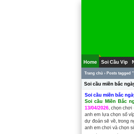
Home
Soi Cầu Vip
Trang chủ
› Posts tagged 
Soi cầu miền bắc ngà
Soi cầu miền bắc ngà
Soi cầu Miền Bắc ng
13/04/2026
, chọn chơi
anh em lựa chọn số víp
dự đoán sẽ về, trong n
anh em chơi và chọn s