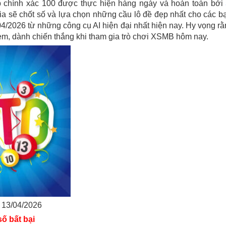
 chính xác 100 được thực hiện hàng ngày và hoàn toàn bởi
a sẽ chốt số và lựa chọn những cầu lô đề đẹp nhất cho các bạ
4/2026 từ những công cụ AI hiện đại nhất hiện nay. Hy vọng 
 em, dành chiến thắng khi tham gia trò chơi XSMB hôm nay.
 13/04/2026
ố bất bại