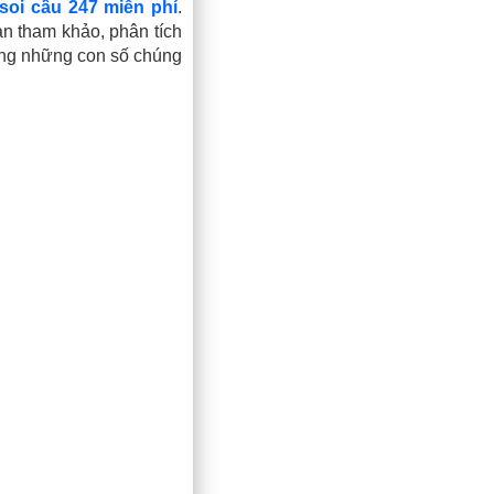
soi cầu 247 miễn phí
.
n tham khảo, phân tích
rằng những con số chúng