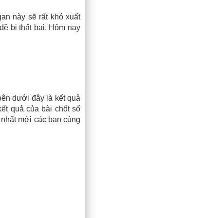
an này sẽ rất khó xuất
đề bị thất bại. Hôm nay
ên dưới đây là kết quả
ết quả của bài chốt số
 nhất mời các bạn cùng