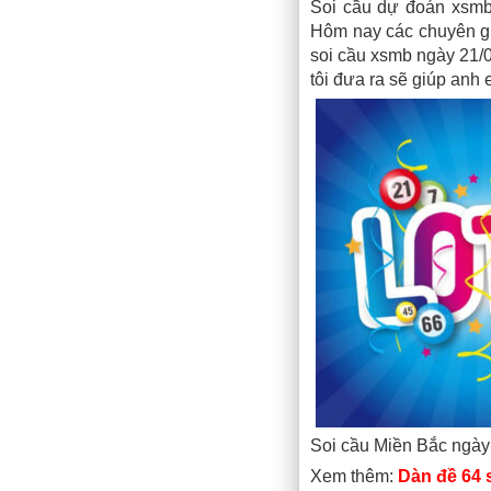
Soi cầu dự đoán xsmb
Hôm nay các chuyên gi
soi cầu xsmb ngày 21/0
tôi đưa ra sẽ giúp anh
Soi cầu Miền Bắc ngày
Xem thêm:
Dàn đề 64 s