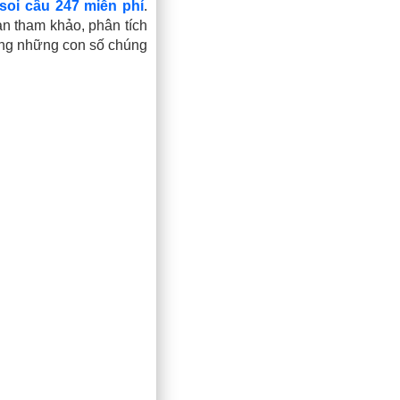
soi cầu 247 miễn phí
.
n tham khảo, phân tích
rằng những con số chúng