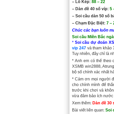
– Lô Kép:
88 – 22
– Dàn đề 40 số víp:
5 
– Soi cầu dàn 50 số b
– Chạm Đặc Biệt:
7 – 
Chúc các bạn luôn m
Soi cầu Miền Bắc ngà
*
Soi cầu dự đoán XS
vip 247
và tham khảo X
Tuy nhiên, đây chỉ là 
* Anh em có thể theo 
XSMB win2888, Atrungr
bộ số chính xác nhất h
* Cám ơn mọi người đã
cho chính mình để thắ
trước khi chơi và khôn
vừa đảm bảo ích nước 
Xem thêm:
Dàn đề 30 
Bài viết liên quan:
Soi 