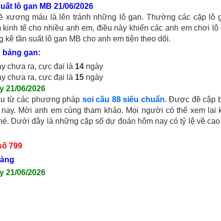
uất lô gan MB 21/06/2026
ề xương máu là lên tránh những lô gan. Thường các cặp lô g
m kinh tế cho nhiều anh em, điều này khiến các anh em chơi lô 
g kê tần suất lô gan MB cho anh em tiện theo dõi.
u bảng gan:
y chưa ra, cực đại là
14
ngày
y chưa ra, cực đại là
15
ngày
y 21/06/2026
cầu từ các phương pháp
soi cầu 88 siêu chuẩn
. Được đề cập b
nay. Mời anh em cùng tham khảo. Mọi người có thể xem lại k
é. Dưới đây là những cặp số dự đoán hôm nay có tỷ lệ về cao
số 799
Vàng
y 21/06/2026