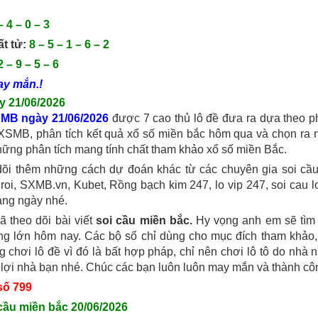
– 4 – 0 – 3
ất tử:
8 – 5 – 1 – 6 – 2
2 – 9 – 5 – 6
ay mắn.!
y 21/06/2026
MB ngày 21/06/2026
được 7 cao thủ lô đề đưa ra dựa theo
SMB, phân tích kết quả xổ số miền bắc hôm qua và chọn ra 
những phân tích mang tính chất tham khảo xổ số miền Bắc.
dõi thêm những cách dự đoán khác từ các chuyên gia soi cầu
oi, SXMB.vn, Kubet, Rồng bạch kim 247, lo vip 247, soi cau 
àng ngày nhé.
 theo dõi bài viết
soi cầu miền bắc.
Hy vọng anh em sẽ tì
ng lớn hôm nay. Các bộ số chỉ dùng cho mục đích tham khảo
g chơi lô đề vì đó là bất hợp pháp, chỉ nên chơi lô tô do nhà
lợi nhà bạn nhé. Chúc các bạn luôn luôn may mắn và thành côn
số 799
cầu miền bắc 20/06/2026