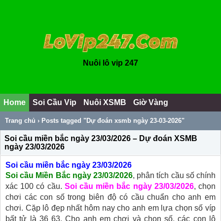
Nuôi lô vip 247
Home
Soi Cầu Vip
Nuôi XSMB
Giờ Vàng
Trang chủ
› Posts tagged "Dự đoán xsmb ngày 23-03-2026"
Soi cầu miền bắc ngày 23/03/2026 – Dự đoán XSMB
ngày 23/03/2026
Soi cầu miền bắc ngày 23/03/2026
Soi cầu Miền Bắc ngày 23/03/2026
, phân tích cầu số chính
xác 100 có cầu.
Soi cầu miền bắc ngày 23/03/2026
, chọn
chơi các con số trong biên độ có cầu chuẩn cho anh em
chơi. Cặp lô đẹp nhất hôm nay cho anh em lựa chọn số víp
bất tử là 36 63. Cho anh em chơi và chọn số, các con lô