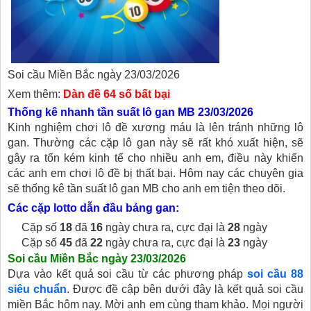
Soi cầu Miền Bắc ngày 23/03/2026
Xem thêm:
Dàn đề 64 số bất bại
Thống kê nhanh tần suất lô gan MB 23/03/2026
Kinh nghiệm chơi lô đề xương máu là lên tránh những lô
gan. Thường các cặp lô gan này sẽ rất khó xuất hiện, sẽ
gây ra tốn kém kinh tế cho nhiều anh em, điều này khiến
các anh em chơi lô đề bị thất bại. Hôm nay các chuyên gia
sẽ thống kê tần suất lô gan MB cho anh em tiện theo dõi.
Các cặp lotto dẫn đầu bảng gan:
Cặp số
18
đã
16
ngày chưa ra, cực đại là
28
ngày
Cặp số
45
đã
22
ngày chưa ra, cực đại là
23
ngày
Soi cầu Miền Bắc ngày 23/03/2026
Dựa vào kết quả soi cầu từ các phương pháp
soi cầu 88
siêu chuẩn
. Được đề cập bên dưới đây là kết quả soi cầu
miền Bắc hôm nay. Mời anh em cùng tham khảo. Mọi người