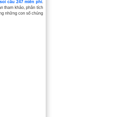
soi cầu 247 miễn phí
.
n tham khảo, phân tích
rằng những con số chúng