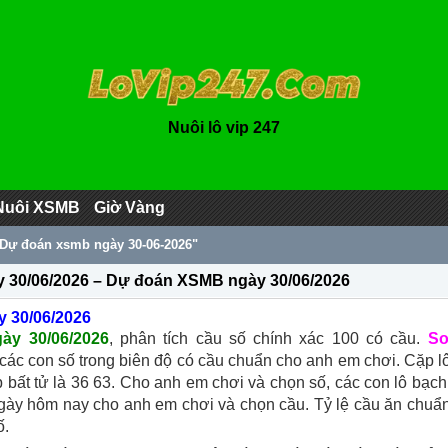
Nuôi lô vip 247
Nuôi XSMB
Giờ Vàng
"Dự đoán xsmb ngày 30-06-2026"
y 30/06/2026 – Dự đoán XSMB ngày 30/06/2026
y 30/06/2026
ày 30/06/2026
, phân tích cầu số chính xác 100 có cầu.
So
 các con số trong biên độ có cầu chuẩn cho anh em chơi. Cặp 
 bất tử là 36 63. Cho anh em chơi và chọn số, các con lô bạc
gày hôm nay cho anh em chơi và chọn cầu. Tỷ lệ cầu ăn chuẩn
ố.