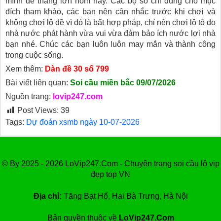
mình để thắng lớn hôm nay. Các bộ số chỉ dùng cho mục
đích tham khảo, các bạn nên cân nhắc trước khi chơi và
không chơi lô đề vì đó là bất hợp pháp, chỉ nên chơi lô tô do
nhà nước phát hành vừa vui vừa đảm bảo ích nước lợi nhà
bạn nhé. Chúc các bạn luôn luôn may mắn và thành công
trong cuộc sống.
Xem thêm:
Dàn đề 30 số 799
Bài viết liên quan:
Soi cầu miền bắc 09/07/2026
Nguồn trang:
lovip247.com
Post Views:
39
Tags:
Dự đoán xsmb ngày 10-07-2026
© By 2025 - 2026
LoVip247.Com - Chuyên trang soi cầu lô vip
đẹp top VN
Địa chỉ:
Tăng Bạt Hổ, Hai Bà Trưng, Hà Nội
Bản quyền thuộc về
LoVip247.Com