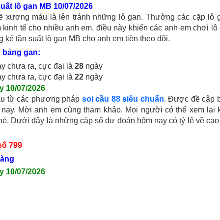
uất lô gan MB 10/07/2026
ề xương máu là lên tránh những lô gan. Thường các cặp lô g
m kinh tế cho nhiều anh em, điều này khiến các anh em chơi lô 
g kê tần suất lô gan MB cho anh em tiện theo dõi.
u bảng gan:
y chưa ra, cực đại là
28
ngày
y chưa ra, cực đại là
22
ngày
y 10/07/2026
cầu từ các phương pháp
soi cầu 88 siêu chuẩn
. Được đề cập b
nay. Mời anh em cùng tham khảo. Mọi người có thể xem lại k
é. Dưới đây là những cặp số dự đoán hôm nay có tỷ lệ về cao
số 799
Vàng
y 10/07/2026