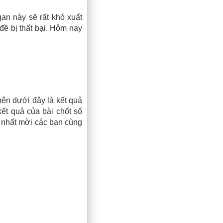
an này sẽ rất khó xuất
đề bị thất bại. Hôm nay
ên dưới đây là kết quả
ết quả của bài chốt số
 nhất mời các bạn cùng