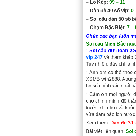
– Lô Kép:
99 – 11
– Dàn đề 40 số víp:
0 
– Soi cầu dàn 50 số b
– Chạm Đặc Biệt:
7 – 
Chúc các bạn luôn m
Soi cầu Miền Bắc ngà
*
Soi cầu dự đoán XS
vip 247
và tham khảo X
Tuy nhiên, đây chỉ là 
* Anh em có thể theo 
XSMB win2888, Atrungr
bộ số chính xác nhất h
* Cám ơn mọi người đã
cho chính mình để thắ
trước khi chơi và khôn
vừa đảm bảo ích nước 
Xem thêm:
Dàn đề 30 
Bài viết liên quan:
Soi 