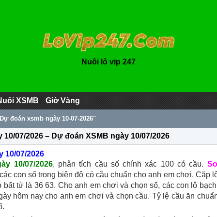
Nuôi lô vip 247
Nuôi XSMB
Giờ Vàng
"Dự đoán xsmb ngày 10-07-2026"
y 10/07/2026 – Dự đoán XSMB ngày 10/07/2026
y 10/07/2026
ày 10/07/2026
, phân tích cầu số chính xác 100 có cầu.
So
 các con số trong biên độ có cầu chuẩn cho anh em chơi. Cặp 
 bất tử là 36 63. Cho anh em chơi và chọn số, các con lô bạc
gày hôm nay cho anh em chơi và chọn cầu. Tỷ lệ cầu ăn chuẩn
ố.